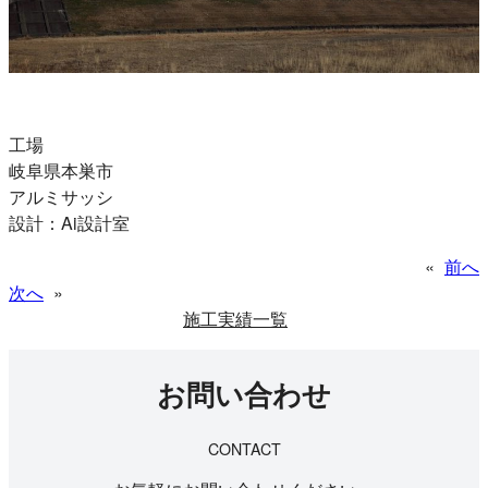
工場
岐阜県本巣市
アルミサッシ
設計：Ai設計室
«
前へ
次へ
»
施工実績一覧
お問い合わせ
CONTACT